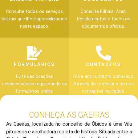
Consulte todos os serviços
Consulte Editais, Atas,
digitais que lhe disponibilizamos
Regulamentos e todos os
neste espaço.
documentos oficiais.
FORMULÁRIOS
CONTACTOS
Evite deslocações
Entre em contacto connosco.
desnecessárias requisitando os
Através do formulário ou dos
formulários online.
contactos indicados.
CONHEÇA AS GAEIRAS
As Gaeiras, localizada no concelho de Óbidos é uma Vila
pitoresca e acolhedora repleta de história. Situada entre a