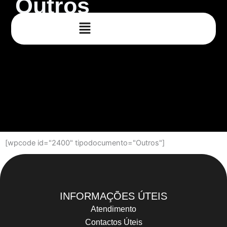
Outros
Skip
to
content
[wpcode id="2400" tipodocumento="Outros"]
INFORMAÇÕES ÚTEIS
Atendimento
Contactos Úteis