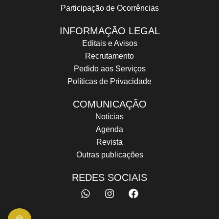
Participação de Ocorrências
INFORMAÇÃO LEGAL
Editais e Avisos
Recrutamento
Pedido aos Serviços
Políticas de Privacidade
COMUNICAÇÃO
Notícias
Agenda
Revista
Outras publicações
REDES SOCIAIS
W
I
F
h
n
a
a
s
c
t
t
e
🍪